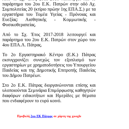
παράρτημα του 2ου Ε.Κ. Πατρών στην οδό Αχ.
Συμπολιτείας 20 (κτίριο πρώην 1ης ΕΠΑ.Σ.) με τα
εργαστήρια του Τομέα Υγείας - Πρόνοιας και
Ευεξίας: Αισθητικής - Κομμωτικής -
Φυσικοθεραπείας.
Από το Σχ. Έτος 2017-2018 λειτουργεί και
παράρτημα του 2ου Ε.Κ. Πατρών στον χώρο του
4ου ΕΠΑ.Λ. Πάτρας.
Το 2ο Εργαστηριακό Κέντρο (Ε.Κ.) Πάτρας
εκσυγχρονίζει συνεχώς τον εξοπλισμό των
εργαστηρίων με χρηματοδοτήσεις του Υπουργείου
Παιδείας και της Δημοτικής Επιτροπής Παιδείας
του Δήμου Πατρέων.
Στο 2ο Ε.Κ. Πάτρας διοργανώνονται επίσης και
υλοποιούνται Σεμινάρια Επιμόρφωσης καθηγητών
διαφόρων ειδικοτήτων και Ημερίδες με θέματα
που ενδιαφέρουν το ευρύ κοινό.
Προβολή
2ου ΕΚ Πάτρας
σε χάρτη της google