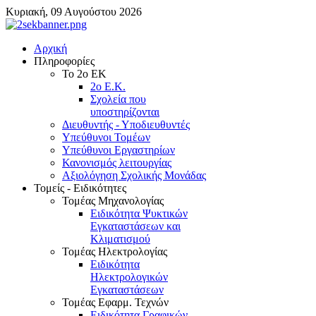
Κυριακή, 09 Αυγούστου 2026
Αρχική
Πληροφορίες
Το 2ο ΕΚ
2ο Ε.Κ.
Σχολεία που
υποστηρίζονται
Διευθυντής - Υποδιευθυντές
Υπεύθυνοι Τομέων
Υπεύθυνοι Εργαστηρίων
Κανονισμός λειτουργίας
Αξιολόγηση Σχολικής Μονάδας
Τομείς - Ειδικότητες
Τομέας Μηχανολογίας
Ειδικότητα Ψυκτικών
Εγκαταστάσεων και
Κλιματισμού
Τομέας Ηλεκτρολογίας
Ειδικότητα
Ηλεκτρολογικών
Εγκαταστάσεων
Τομέας Εφαρμ. Τεχνών
Ειδικότητα Γραφικών