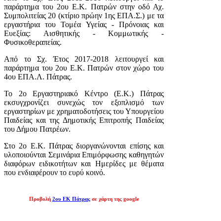
παράρτημα του 2ου Ε.Κ. Πατρών στην οδό Αχ.
Συμπολιτείας 20 (κτίριο πρώην 1ης ΕΠΑ.Σ.) με τα
εργαστήρια του Τομέα Υγείας - Πρόνοιας και
Ευεξίας: Αισθητικής - Κομμωτικής -
Φυσικοθεραπείας.
Από το Σχ. Έτος 2017-2018 λειτουργεί και
παράρτημα του 2ου Ε.Κ. Πατρών στον χώρο του
4ου ΕΠΑ.Λ. Πάτρας.
Το 2ο Εργαστηριακό Κέντρο (Ε.Κ.) Πάτρας
εκσυγχρονίζει συνεχώς τον εξοπλισμό των
εργαστηρίων με χρηματοδοτήσεις του Υπουργείου
Παιδείας και της Δημοτικής Επιτροπής Παιδείας
του Δήμου Πατρέων.
Στο 2ο Ε.Κ. Πάτρας διοργανώνονται επίσης και
υλοποιούνται Σεμινάρια Επιμόρφωσης καθηγητών
διαφόρων ειδικοτήτων και Ημερίδες με θέματα
που ενδιαφέρουν το ευρύ κοινό.
Προβολή
2ου ΕΚ Πάτρας
σε χάρτη της google