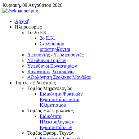
Κυριακή, 09 Αυγούστου 2026
Αρχική
Πληροφορίες
Το 2ο ΕΚ
2ο Ε.Κ.
Σχολεία που
υποστηρίζονται
Διευθυντής - Υποδιευθυντές
Υπεύθυνοι Τομέων
Υπεύθυνοι Εργαστηρίων
Κανονισμός λειτουργίας
Αξιολόγηση Σχολικής Μονάδας
Τομείς - Ειδικότητες
Τομέας Μηχανολογίας
Ειδικότητα Ψυκτικών
Εγκαταστάσεων και
Κλιματισμού
Τομέας Ηλεκτρολογίας
Ειδικότητα
Ηλεκτρολογικών
Εγκαταστάσεων
Τομέας Εφαρμ. Τεχνών
Ειδικότητα Γραφικών