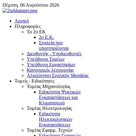
Πέμπτη, 06 Αυγούστου 2026
Αρχική
Πληροφορίες
Το 2ο ΕΚ
2ο Ε.Κ.
Σχολεία που
υποστηρίζονται
Διευθυντής - Υποδιευθυντές
Υπεύθυνοι Τομέων
Υπεύθυνοι Εργαστηρίων
Κανονισμός λειτουργίας
Αξιολόγηση Σχολικής Μονάδας
Τομείς - Ειδικότητες
Τομέας Μηχανολογίας
Ειδικότητα Ψυκτικών
Εγκαταστάσεων και
Κλιματισμού
Τομέας Ηλεκτρολογίας
Ειδικότητα
Ηλεκτρολογικών
Εγκαταστάσεων
Τομέας Εφαρμ. Τεχνών
Ειδικότητα Γραφικών