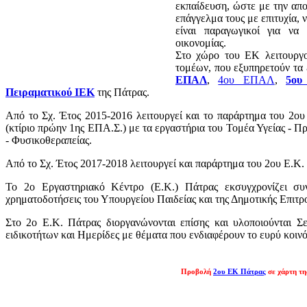
εκπαίδευση, ώστε με την απο
επάγγελμα τους με επιτυχία,
είναι παραγωγικοί για να
οικονομίας.
Στο χώρο του ΕΚ λειτουρ
τομέων, που εξυπηρετούν τα
ΕΠΑΛ
,
4ου ΕΠΑΛ
,
5ου
Πειραματικού ΙΕΚ
της Πάτρας.
Από το Σχ. Έτος 2015-2016 λειτουργεί και το παράρτημα του 2ου
(κτίριο πρώην 1ης ΕΠΑ.Σ.) με τα εργαστήρια του Τομέα Υγείας - Πρ
- Φυσικοθεραπείας.
Από το Σχ. Έτος 2017-2018 λειτουργεί και παράρτημα του 2ου Ε.
Το 2ο Εργαστηριακό Κέντρο (Ε.Κ.) Πάτρας εκσυγχρονίζει συ
χρηματοδοτήσεις του Υπουργείου Παιδείας και της Δημοτικής Επιτ
Στο 2ο Ε.Κ. Πάτρας διοργανώνονται επίσης και υλοποιούνται 
ειδικοτήτων και Ημερίδες με θέματα που ενδιαφέρουν το ευρύ κοινό
Προβολή
2ου ΕΚ Πάτρας
σε χάρτη τη