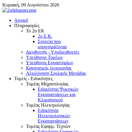
Κυριακή, 09 Αυγούστου 2026
Αρχική
Πληροφορίες
Το 2ο ΕΚ
2ο Ε.Κ.
Σχολεία που
υποστηρίζονται
Διευθυντής - Υποδιευθυντές
Υπεύθυνοι Τομέων
Υπεύθυνοι Εργαστηρίων
Κανονισμός λειτουργίας
Αξιολόγηση Σχολικής Μονάδας
Τομείς - Ειδικότητες
Τομέας Μηχανολογίας
Ειδικότητα Ψυκτικών
Εγκαταστάσεων και
Κλιματισμού
Τομέας Ηλεκτρολογίας
Ειδικότητα
Ηλεκτρολογικών
Εγκαταστάσεων
Τομέας Εφαρμ. Τεχνών
Ειδικότητα Γραφικών