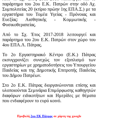
παράρτημα του 2ου Ε.Κ. Πατρών στην οδό Αχ.
Συμπολιτείας 20 (κτίριο πρώην 1ης ΕΠΑ.Σ.) με τα
εργαστήρια του Τομέα Υγείας - Πρόνοιας και
Ευεξίας: Αισθητικής - Κομμωτικής -
Φυσικοθεραπείας.
Από το Σχ. Έτος 2017-2018 λειτουργεί και
παράρτημα του 2ου Ε.Κ. Πατρών στον χώρο του
4ου ΕΠΑ.Λ. Πάτρας.
Το 2ο Εργαστηριακό Κέντρο (Ε.Κ.) Πάτρας
εκσυγχρονίζει συνεχώς τον εξοπλισμό των
εργαστηρίων με χρηματοδοτήσεις του Υπουργείου
Παιδείας και της Δημοτικής Επιτροπής Παιδείας
του Δήμου Πατρέων.
Στο 2ο Ε.Κ. Πάτρας διοργανώνονται επίσης και
υλοποιούνται Σεμινάρια Επιμόρφωσης καθηγητών
διαφόρων ειδικοτήτων και Ημερίδες με θέματα
που ενδιαφέρουν το ευρύ κοινό.
Προβολή
2ου ΕΚ Πάτρας
σε χάρτη της google