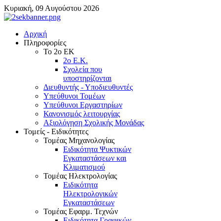
Κυριακή, 09 Αυγούστου 2026
Αρχική
Πληροφορίες
Το 2ο ΕΚ
2ο Ε.Κ.
Σχολεία που
υποστηρίζονται
Διευθυντής - Υποδιευθυντές
Υπεύθυνοι Τομέων
Υπεύθυνοι Εργαστηρίων
Κανονισμός λειτουργίας
Αξιολόγηση Σχολικής Μονάδας
Τομείς - Ειδικότητες
Τομέας Μηχανολογίας
Ειδικότητα Ψυκτικών
Εγκαταστάσεων και
Κλιματισμού
Τομέας Ηλεκτρολογίας
Ειδικότητα
Ηλεκτρολογικών
Εγκαταστάσεων
Τομέας Εφαρμ. Τεχνών
Ειδικότητα Γραφικών