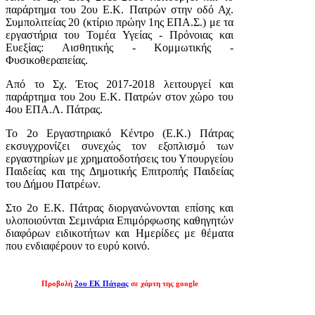
παράρτημα του 2ου Ε.Κ. Πατρών στην οδό Αχ.
Συμπολιτείας 20 (κτίριο πρώην 1ης ΕΠΑ.Σ.) με τα
εργαστήρια του Τομέα Υγείας - Πρόνοιας και
Ευεξίας: Αισθητικής - Κομμωτικής -
Φυσικοθεραπείας.
Από το Σχ. Έτος 2017-2018 λειτουργεί και
παράρτημα του 2ου Ε.Κ. Πατρών στον χώρο του
4ου ΕΠΑ.Λ. Πάτρας.
Το 2ο Εργαστηριακό Κέντρο (Ε.Κ.) Πάτρας
εκσυγχρονίζει συνεχώς τον εξοπλισμό των
εργαστηρίων με χρηματοδοτήσεις του Υπουργείου
Παιδείας και της Δημοτικής Επιτροπής Παιδείας
του Δήμου Πατρέων.
Στο 2ο Ε.Κ. Πάτρας διοργανώνονται επίσης και
υλοποιούνται Σεμινάρια Επιμόρφωσης καθηγητών
διαφόρων ειδικοτήτων και Ημερίδες με θέματα
που ενδιαφέρουν το ευρύ κοινό.
Προβολή
2ου ΕΚ Πάτρας
σε χάρτη της google