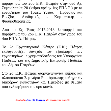
παράρτημα του 2ου Ε.Κ. Πατρών στην οδό Αχ.
Συμπολιτείας 20 (κτίριο πρώην 1ης ΕΠΑ.Σ.) με τα
εργαστήρια του Τομέα Υγείας - Πρόνοιας και
Ευεξίας: Αισθητικής - Κομμωτικής -
Φυσικοθεραπείας.
Από το Σχ. Έτος 2017-2018 λειτουργεί και
παράρτημα του 2ου Ε.Κ. Πατρών στον χώρο του
4ου ΕΠΑ.Λ. Πάτρας.
Το 2ο Εργαστηριακό Κέντρο (Ε.Κ.) Πάτρας
εκσυγχρονίζει συνεχώς τον εξοπλισμό των
εργαστηρίων με χρηματοδοτήσεις του Υπουργείου
Παιδείας και της Δημοτικής Επιτροπής Παιδείας
του Δήμου Πατρέων.
Στο 2ο Ε.Κ. Πάτρας διοργανώνονται επίσης και
υλοποιούνται Σεμινάρια Επιμόρφωσης καθηγητών
διαφόρων ειδικοτήτων και Ημερίδες με θέματα
που ενδιαφέρουν το ευρύ κοινό.
Προβολή
2ου ΕΚ Πάτρας
σε χάρτη της google