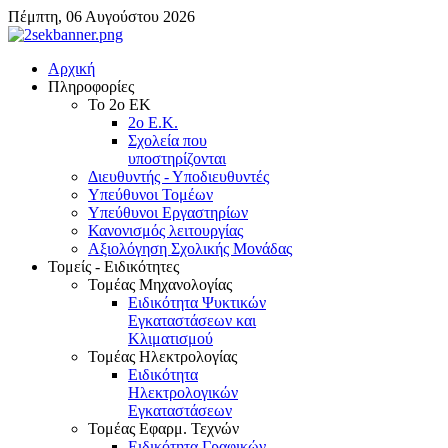
Πέμπτη, 06 Αυγούστου 2026
Αρχική
Πληροφορίες
Το 2ο ΕΚ
2ο Ε.Κ.
Σχολεία που
υποστηρίζονται
Διευθυντής - Υποδιευθυντές
Υπεύθυνοι Τομέων
Υπεύθυνοι Εργαστηρίων
Κανονισμός λειτουργίας
Αξιολόγηση Σχολικής Μονάδας
Τομείς - Ειδικότητες
Τομέας Μηχανολογίας
Ειδικότητα Ψυκτικών
Εγκαταστάσεων και
Κλιματισμού
Τομέας Ηλεκτρολογίας
Ειδικότητα
Ηλεκτρολογικών
Εγκαταστάσεων
Τομέας Εφαρμ. Τεχνών
Ειδικότητα Γραφικών