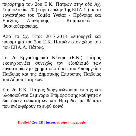
παράρτημα του 2ου Ε.Κ. Πατρών στην οδό Αχ.
Συμπολιτείας 20 (κτίριο πρώην 1ης ΕΠΑ.Σ.) με τα
εργαστήρια του Τομέα Υγείας - Πρόνοιας και
Ευεξίας: Αισθητικής - Κομμωτικής -
Φυσικοθεραπείας.
Από το Σχ. Έτος 2017-2018 λειτουργεί και
παράρτημα του 2ου Ε.Κ. Πατρών στον χώρο του
4ου ΕΠΑ.Λ. Πάτρας.
Το 2ο Εργαστηριακό Κέντρο (Ε.Κ.) Πάτρας
εκσυγχρονίζει συνεχώς τον εξοπλισμό των
εργαστηρίων με χρηματοδοτήσεις του Υπουργείου
Παιδείας και της Δημοτικής Επιτροπής Παιδείας
του Δήμου Πατρέων.
Στο 2ο Ε.Κ. Πάτρας διοργανώνονται επίσης και
υλοποιούνται Σεμινάρια Επιμόρφωσης καθηγητών
διαφόρων ειδικοτήτων και Ημερίδες με θέματα
που ενδιαφέρουν το ευρύ κοινό.
Προβολή
2ου ΕΚ Πάτρας
σε χάρτη της google