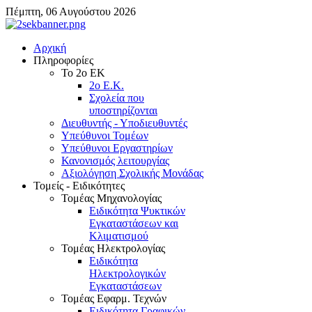
Πέμπτη, 06 Αυγούστου 2026
Αρχική
Πληροφορίες
Το 2ο ΕΚ
2ο Ε.Κ.
Σχολεία που
υποστηρίζονται
Διευθυντής - Υποδιευθυντές
Υπεύθυνοι Τομέων
Υπεύθυνοι Εργαστηρίων
Κανονισμός λειτουργίας
Αξιολόγηση Σχολικής Μονάδας
Τομείς - Ειδικότητες
Τομέας Μηχανολογίας
Ειδικότητα Ψυκτικών
Εγκαταστάσεων και
Κλιματισμού
Τομέας Ηλεκτρολογίας
Ειδικότητα
Ηλεκτρολογικών
Εγκαταστάσεων
Τομέας Εφαρμ. Τεχνών
Ειδικότητα Γραφικών