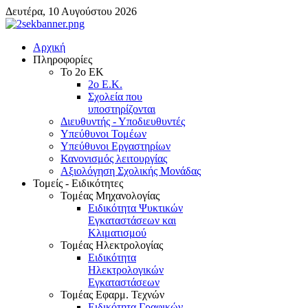
Δευτέρα, 10 Αυγούστου 2026
Αρχική
Πληροφορίες
Το 2ο ΕΚ
2ο Ε.Κ.
Σχολεία που
υποστηρίζονται
Διευθυντής - Υποδιευθυντές
Υπεύθυνοι Τομέων
Υπεύθυνοι Εργαστηρίων
Κανονισμός λειτουργίας
Αξιολόγηση Σχολικής Μονάδας
Τομείς - Ειδικότητες
Τομέας Μηχανολογίας
Ειδικότητα Ψυκτικών
Εγκαταστάσεων και
Κλιματισμού
Τομέας Ηλεκτρολογίας
Ειδικότητα
Ηλεκτρολογικών
Εγκαταστάσεων
Τομέας Εφαρμ. Τεχνών
Ειδικότητα Γραφικών