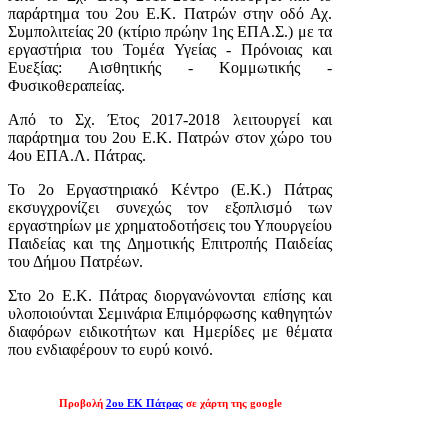
παράρτημα του 2ου Ε.Κ. Πατρών στην οδό Αχ.
Συμπολιτείας 20 (κτίριο πρώην 1ης ΕΠΑ.Σ.) με τα
εργαστήρια του Τομέα Υγείας - Πρόνοιας και
Ευεξίας: Αισθητικής - Κομμωτικής -
Φυσικοθεραπείας.
Από το Σχ. Έτος 2017-2018 λειτουργεί και
παράρτημα του 2ου Ε.Κ. Πατρών στον χώρο του
4ου ΕΠΑ.Λ. Πάτρας.
Το 2ο Εργαστηριακό Κέντρο (Ε.Κ.) Πάτρας
εκσυγχρονίζει συνεχώς τον εξοπλισμό των
εργαστηρίων με χρηματοδοτήσεις του Υπουργείου
Παιδείας και της Δημοτικής Επιτροπής Παιδείας
του Δήμου Πατρέων.
Στο 2ο Ε.Κ. Πάτρας διοργανώνονται επίσης και
υλοποιούνται Σεμινάρια Επιμόρφωσης καθηγητών
διαφόρων ειδικοτήτων και Ημερίδες με θέματα
που ενδιαφέρουν το ευρύ κοινό.
Προβολή
2ου ΕΚ Πάτρας
σε χάρτη της google