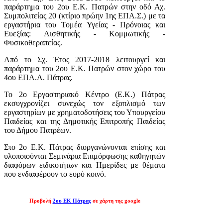
παράρτημα του 2ου Ε.Κ. Πατρών στην οδό Αχ.
Συμπολιτείας 20 (κτίριο πρώην 1ης ΕΠΑ.Σ.) με τα
εργαστήρια του Τομέα Υγείας - Πρόνοιας και
Ευεξίας: Αισθητικής - Κομμωτικής -
Φυσικοθεραπείας.
Από το Σχ. Έτος 2017-2018 λειτουργεί και
παράρτημα του 2ου Ε.Κ. Πατρών στον χώρο του
4ου ΕΠΑ.Λ. Πάτρας.
Το 2ο Εργαστηριακό Κέντρο (Ε.Κ.) Πάτρας
εκσυγχρονίζει συνεχώς τον εξοπλισμό των
εργαστηρίων με χρηματοδοτήσεις του Υπουργείου
Παιδείας και της Δημοτικής Επιτροπής Παιδείας
του Δήμου Πατρέων.
Στο 2ο Ε.Κ. Πάτρας διοργανώνονται επίσης και
υλοποιούνται Σεμινάρια Επιμόρφωσης καθηγητών
διαφόρων ειδικοτήτων και Ημερίδες με θέματα
που ενδιαφέρουν το ευρύ κοινό.
Προβολή
2ου ΕΚ Πάτρας
σε χάρτη της google