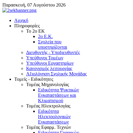
Παρασκευή, 07 Αυγούστου 2026
Αρχική
Πληροφορίες
Το 2ο ΕΚ
2ο Ε.Κ.
Σχολεία που
υποστηρίζονται
Διευθυντής - Υποδιευθυντές
Υπεύθυνοι Τομέων
Υπεύθυνοι Εργαστηρίων
Κανονισμός λειτουργίας
Αξιολόγηση Σχολικής Μονάδας
Τομείς - Ειδικότητες
Τομέας Μηχανολογίας
Ειδικότητα Ψυκτικών
Εγκαταστάσεων και
Κλιματισμού
Τομέας Ηλεκτρολογίας
Ειδικότητα
Ηλεκτρολογικών
Εγκαταστάσεων
Τομέας Εφαρμ. Τεχνών
Ειδικότητα Γραφικών